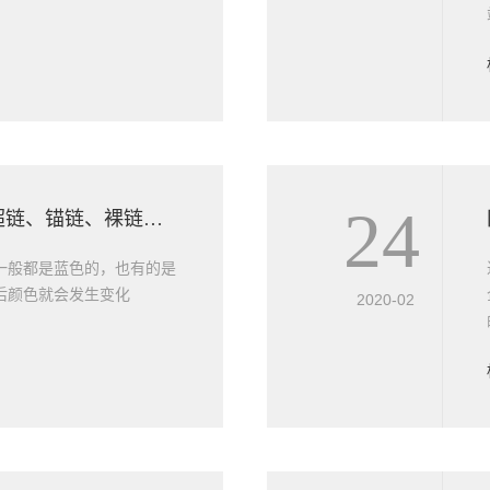
24
网站优化的一些链接超链、锚链、裸链、反链、眀链、暗链、黑链
一般都是蓝色的，也有的是
后颜色就会发生变化
2020-02